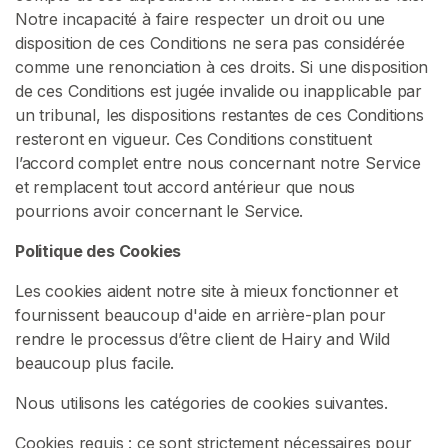
v
Notre incapacité à faire respecter un droit ou une
e
disposition de ces Conditions ne sera pas considérée
n
comme une renonciation à ces droits. Si une disposition
d
de ces Conditions est jugée invalide ou inapplicable par
e
un tribunal, les dispositions restantes de ces Conditions
u
resteront en vigueur. Ces Conditions constituent
r
l’accord complet entre nous concernant notre Service
s
et remplacent tout accord antérieur que nous
pourrions avoir concernant le Service.
C
Politique des Cookies
o
n
Les cookies aident notre site à mieux fonctionner et
t
fournissent beaucoup d'aide en arrière-plan pour
e
rendre le processus d’être client de Hairy and Wild
n
beaucoup plus facile.
u
Nous utilisons les catégories de cookies suivantes.
D
e
Cookies requis : ce sont strictement nécessaires pour