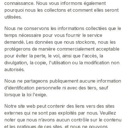
connaissance. Nous vous informons également
E
Z
pourquoi nous les collectons et comment elles seront
-
utilisées.
V
O
Nous ne conservons les informations collectées que le
U
S
temps nécessaire pour vous fournir le service
G
demandé. Les données que nous stockons, nous les
R
protégerons de manière commercialement acceptable
A
T
pour éviter la perte, le vol, ainsi que l'accès, la
U
divulgation, la copie, l'utilisation ou la modification non
I
autorisés.
T
E
M
Nous ne partageons publiquement aucune information
E
d'identification personnelle ni avec des tiers, sauf
N
lorsque la loi l'exige.
T
>
Notre site web peut contenir des liens vers des sites
externes qui ne sont pas exploités par nous. Veuillez
noter que nous n’avons aucun contrôle sur le contenu
A
et les pratiques de ces sites, et nous ne pouvons
c