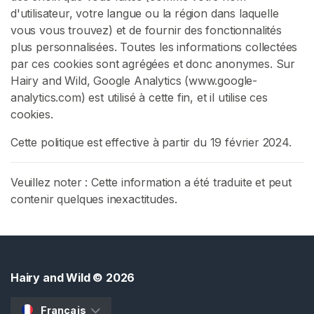
e
d'utilisateur, votre langue ou la région dans laquelle
s
vous vous trouvez) et de fournir des fonctionnalités
C
plus personnalisées. Toutes les informations collectées
h
par ces cookies sont agrégées et donc anonymes. Sur
e
Hairy and Wild, Google Analytics (www.google-
v
analytics.com) est utilisé à cette fin, et il utilise ces
e
cookies.
u
x
Cette politique est effective à partir du 19 février 2024.
C
Veuillez noter : Cette information a été traduite et peut
u
contenir quelques inexactitudes.
l
t
e
D
e
Hairy and Wild
© 2026
s
C
Français