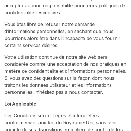
accepter aucune responsabilité pour leurs politiques de
c
confidentialité respectives.
u
e
Vous êtes libre de refuser notre demande
i
d’informations personnelles, en sachant que nous
l
pourrions alors être dans l’incapacité de vous fournir
certains services désirés.
P
Votre utilisation continue de notre site web sera
a
considérée comme une acceptation de nos pratiques en
r
matière de confidentialité et d’informations personnelles.
c
Si vous avez des questions sur la façon dont nous
o
traitons les données utilisateur et les informations
u
personnelles, n’hésitez pas à nous contacter.
r
i
Loi Applicable
r
l
Ces Conditions seront régies et interprétées
e
conformément aux lois du Royaume-Uni, sans tenir
s
compte de ses dispositions en matière de conflit de lois.