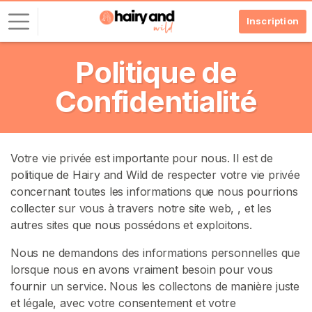
Inscription
Politique de
C
o
Confidentialité
n
n
e
x
Votre vie privée est importante pour nous. Il est de
i
politique de Hairy and Wild de respecter votre vie privée
o
concernant toutes les informations que nous pourrions
n
collecter sur vous à travers notre site web,
, et les
autres sites que nous possédons et exploitons.
I
N
Nous ne demandons des informations personnelles que
S
lorsque nous en avons vraiment besoin pour vous
C
R
fournir un service. Nous les collectons de manière juste
I
et légale, avec votre consentement et votre
V