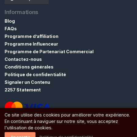
h
e
Informations
v
Blog
e
FAQs
u
Programme d’affiliation
x
Programme Influenceur
Programme de Partenariat Commercial
R
Contactez-nous
ô
Conditions générales
l
Politique de confidentialité
e
Signaler un Contenu
D
2257 Statement
e
C
h
e
Ce site utilise des cookies pour améliorer votre expérience.
v
En continuant à naviguer sur notre site, vous acceptez
ATW Ltd, Essex, SS0 7EU, United Kingdom
e
l'utilisation de cookies.
u