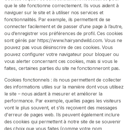
C
que le site fonctionne correctement. Ils vous aident à
h
naviguer sur le site et à utiliser nos services et
e
fonctionnalités. Par exemple, ils permettent de se
v
connecter facilement et de passer d’une page à l’autre,
e
ou d’enregistrer vos préférences de profil. Ces cookies
u
sont gérés par https://www.hairyandwild.com. Vous ne
x
pouvez pas vous désinscrire de ces cookies. Vous
pouvez configurer votre navigateur pour bloquer ou
F
vous alerter concernant ces cookies, mais si vous le
é
faites, certaines parties du site ne fonctionneront pas.
t
i
Cookies fonctionnels : ils nous permettent de collecter
c
des informations utiles sur la manière dont vous utilisez
h
le site – nous aidant à mesurer et améliorer la
i
performance. Par exemple, quelles pages les visiteurs
s
vont le plus souvent, et s'ils reçoivent des messages
m
d'erreur de pages web. Ils peuvent également inclure
e
des cookies qui permettent à notre site de se souvenir
D
des choix que vous faites (comme votre nom