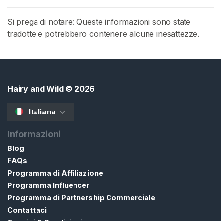
n
Si prega di notare: Queste informazioni sono state
e
tradotte e potrebbero contenere alcune inesattezze.
D
e
i
C
a
Hairy and Wild
© 2026
p
e
Italiana
l
l
Informazioni
i
Blog
FAQs
R
Programma di Affiliazione
u
Programma Influencer
o
Programma di Partnership Commerciale
l
Contattaci
o