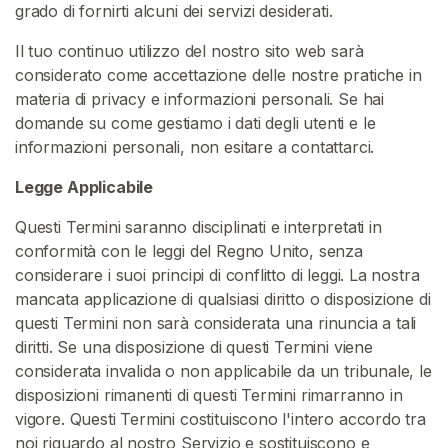
V
grado di fornirti alcuni dei servizi desiderati.
e
n
Il tuo continuo utilizzo del nostro sito web sarà
d
considerato come accettazione delle nostre pratiche in
i
materia di privacy e informazioni personali. Se hai
t
domande su come gestiamo i dati degli utenti e le
o
informazioni personali, non esitare a contattarci.
r
Legge Applicabile
i
Questi Termini saranno disciplinati e interpretati in
C
conformità con le leggi del Regno Unito, senza
o
considerare i suoi principi di conflitto di leggi. La nostra
n
mancata applicazione di qualsiasi diritto o disposizione di
t
questi Termini non sarà considerata una rinuncia a tali
e
diritti. Se una disposizione di questi Termini viene
n
considerata invalida o non applicabile da un tribunale, le
u
disposizioni rimanenti di questi Termini rimarranno in
t
vigore. Questi Termini costituiscono l'intero accordo tra
o
noi riguardo al nostro Servizio e sostituiscono e