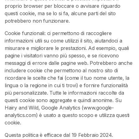
proprio browser per bloccare o avvisare riguardo
D
questi cookie, ma se lo si fa, alcune parti del sito
e
potrebbero non funzionare.
i
C
Cookie funzionali: ci permettono di raccogliere
a
informazioni utili su come utilizzi il sito, aiutandoci a
p
misurare e migliorare le prestazioni. Ad esempio, quali
e
pagine i visitatori vanno più spesso, e se ricevono
l
messaggi di errore dalle pagine web. Potrebbero anche
l
includere cookie che permettono al nostro sito di
i
ricordare le scelte che fai (come il tuo nome utente, la
lingua o la regione in cui ti trovi) e fornire funzionalità
A
più personalizzate. Tutte le informazioni raccolte da
d
questi cookie sono aggregate e quindi anonime. Su
o
Hairy and Wild, Google Analytics (www.google-
r
analytics.com) è usato a questo scopo e utilizza questi
a
cookie.
z
i
Questa politica è efficace dal 19 Febbraio 2024.
o