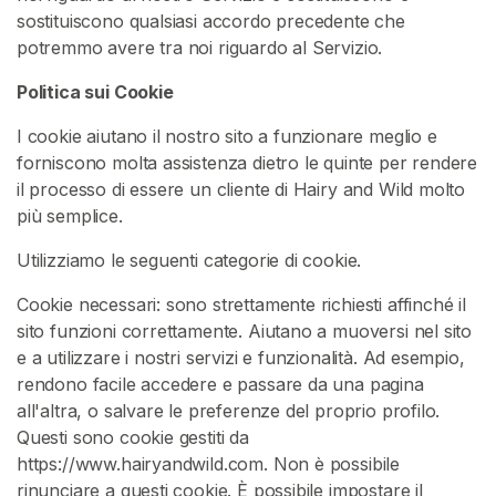
P
sostituiscono qualsiasi accordo precedente che
e
potremmo avere tra noi riguardo al Servizio.
r
Politica sui Cookie
C
a
I cookie aiutano il nostro sito a funzionare meglio e
p
forniscono molta assistenza dietro le quinte per rendere
e
il processo di essere un cliente di Hairy and Wild molto
l
più semplice.
l
i
Utilizziamo le seguenti categorie di cookie.
Cookie necessari: sono strettamente richiesti affinché il
F
sito funzioni correttamente. Aiutano a muoversi nel sito
e
e a utilizzare i nostri servizi e funzionalità. Ad esempio,
t
rendono facile accedere e passare da una pagina
i
all'altra, o salvare le preferenze del proprio profilo.
c
Questi sono cookie gestiti da
c
https://www.hairyandwild.com. Non è possibile
i
rinunciare a questi cookie. È possibile impostare il
o