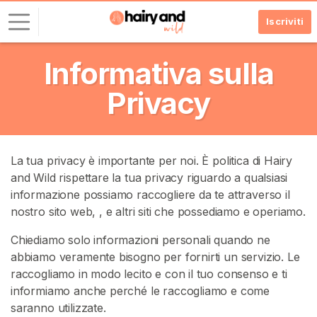
Iscriviti
Informativa sulla
A
c
Privacy
c
e
d
i
La tua privacy è importante per noi. È politica di Hairy
and Wild rispettare la tua privacy riguardo a qualsiasi
I
informazione possiamo raccogliere da te attraverso il
S
C
nostro sito web,
, e altri siti che possediamo e operiamo.
R
I
Chiediamo solo informazioni personali quando ne
V
abbiamo veramente bisogno per fornirti un servizio. Le
I
raccogliamo in modo lecito e con il tuo consenso e ti
T
I
informiamo anche perché le raccogliamo e come
G
saranno utilizzate.
R