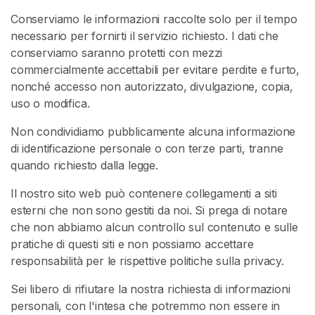
A
Conserviamo le informazioni raccolte solo per il tempo
T
I
necessario per fornirti il servizio richiesto. I dati che
S
conserviamo saranno protetti con mezzi
>
commercialmente accettabili per evitare perdite e furto,
nonché accesso non autorizzato, divulgazione, copia,
uso o modifica.
H
o
Non condividiamo pubblicamente alcuna informazione
m
di identificazione personale o con terze parti, tranne
e
quando richiesto dalla legge.
Il nostro sito web può contenere collegamenti a siti
E
esterni che non sono gestiti da noi. Si prega di notare
s
che non abbiamo alcun controllo sul contenuto e sulle
p
pratiche di questi siti e non possiamo accettare
l
responsabilità per le rispettive politiche sulla privacy.
o
r
Sei libero di rifiutare la nostra richiesta di informazioni
a
personali, con l'intesa che potremmo non essere in