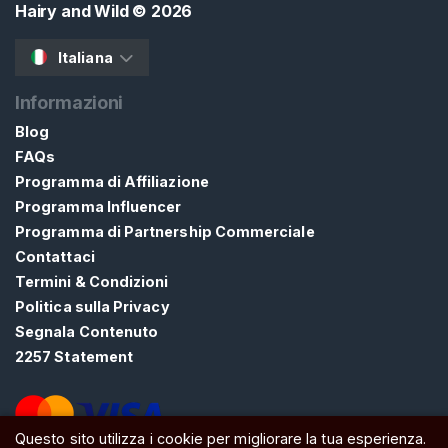
C
Hairy and Wild
© 2026
a
p
Italiana
e
l
Informazioni
l
Blog
i
FAQs
Programma di Affiliazione
T
Programma Influencer
r
Programma di Partnership Commerciale
i
Contattaci
c
Termini & Condizioni
o
Politica sulla Privacy
f
Segnala Contenuto
i
2257 Statement
l
i
a
Questo sito utilizza i cookie per migliorare la tua esperienza.