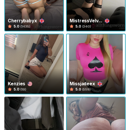
V
e
n
Cherrybabyx
MistressVelv...
d
5.0
5.0
(1435)
(340)
i
t
o
r
i
C
o
Kenzies
Missjadeex
n
5.0
5.0
(19)
(559)
t
e
n
u
t
o