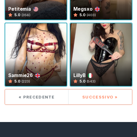
n
Petitemia
Megsxo
e
5.0
5.0
(356)
(403)
D
e
i
C
a
p
e
l
Sammie26
LillyB
l
5.0
5.0
(223)
(543)
i
« PRECEDENTE
SUCCESSIVO »
R
u
o
l
o