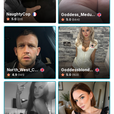
P
e
NaughtyCop
Goddess_Medu...
r
5.0
(23)
5.0
(564)
C
a
p
e
l
l
i
F
North_West_C...
Goddessblond...
4.9
5.0
(141)
(153)
e
t
i
c
c
i
o