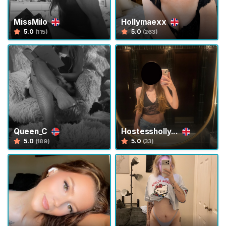
D
e
MissMilo
Hollymaexx
5.0
5.0
(115)
(263)
i
C
a
p
e
l
l
i
Queen_C
Hostessholly...
A
5.0
5.0
(189)
(33)
d
o
r
a
z
i
o