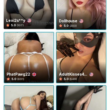
A
T
I
S
>
Lexi2s**y
Dollhouse
5.0
(107)
5.0
(203)
H
o
m
e
E
PhatPawg22
AdultKisses4...
s
5.0
5.0
(691)
(549)
p
l
o
r
a